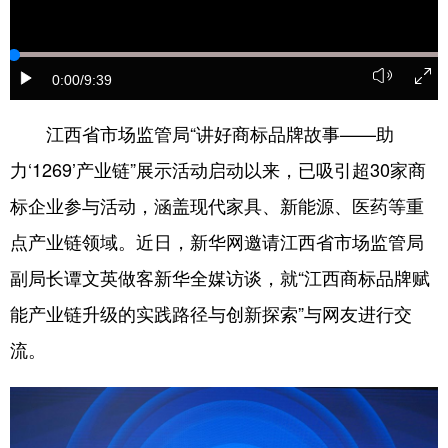
学术中国
乡村振兴
银龄
溯源中国
城市
旅游
能源
会展
0:00
/9:39
彩票
娱乐
时尚
悦读
江西省市场监管局“讲好商标品牌故事——助
公益
一带一路
亚太网
上市公司
力‘1269’产业链”展示活动启动以来，已吸引超30家商
标企业参与活动，涵盖现代家具、新能源、医药等重
文化产业
点产业链领域。近日，新华网邀请江西省市场监管局
副局长谭文英做客新华全媒访谈，就“江西商标品牌赋
地方频道
能产业链升级的实践路径与创新探索”与网友进行交
北京
天津
河北
山西
流。
辽宁
吉林
上海
江苏
浙江
安徽
福建
江西