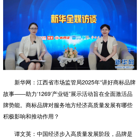
山东
河南
湖北
湖南
广东
广西
海南
重庆
四川
贵州
云南
西藏
陕西
甘肃
青海
宁夏
新疆
内蒙古
黑龙江
多语种频道
：江西省市场监管局2025年“讲好商标品牌
新华网
English
Español
Français
عربى
故事——助力‘1269’产业链”展示活动旨在全面激活品
牌势能。商标品牌对服务地方经济高质量发展有哪些
Русский язык
日本語
한국어
积极影响和推动作用？
Deutsch
Português
：中国经济步入高质量发展阶段，品牌是
谭文英