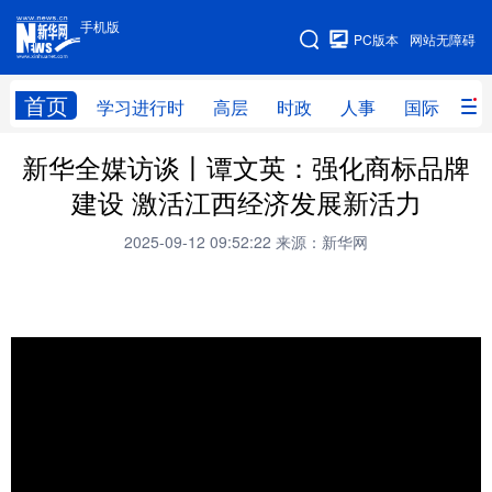
手机版
手机版
PC版本
网站无障碍
网站地图
首页
学习进行时
高层
时政
人事
国际
财
新华全媒访谈丨谭文英：强化商标品牌
学习进行时
高层
时政
人事
建设 激活江西经济发展新活力
国际
财经
网评
港澳
2025-09-12 09:52:22
来源：新华网
台湾
思客智库
全球连线
教育
科技
科创
量子
体育
文化
书画
健康
军事
访谈
视频
图片
政务
法律
中央文件
金融
汽车
食品
人居
信息化
数字经济