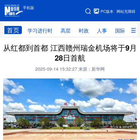
手机版
手机版
PC版本
网站无障碍
网站地图
首页
学习进行时
高层
时政
人事
国际
财
从红都到首都 江西赣州瑞金机场将于9月
学习进行时
高层
时政
人事
28日首航
国际
财经
网评
港澳
2025-09-14 15:32:27
来源：新华网
台湾
思客智库
全球连线
教育
科技
科创
量子
体育
文化
书画
健康
军事
访谈
视频
图片
政务
法律
中央文件
金融
汽车
食品
人居
信息化
数字经济