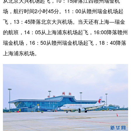
从北京大兴机场起飞，10：15降落江西赣州瑞金机
山东
河南
湖北
湖南
场，航行时间2小时45分。11：00从赣州瑞金机场起
广东
广西
海南
重庆
飞，13：45降落北京大兴机场。当天还有上海—瑞金
四川
贵州
云南
西藏
的航班，14：05从上海浦东机场起飞，16:00降落赣州
陕西
甘肃
青海
宁夏
瑞金机场，16：50从赣州瑞金机场起飞，18：40降落
新疆
内蒙古
黑龙江
上海浦东机场。
多语种频道
English
Español
Français
عربى
Русский язык
日本語
한국어
Deutsch
Português