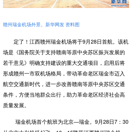
学术中国
乡村振兴
银龄
溯源中国
城市
旅游
能源
会展
赣州瑞金机场外景。新华网发 资料图
彩票
娱乐
时尚
悦读
定了！江西赣州瑞金机场将于9月28日首航。该机
公益
一带一路
亚太网
上市公司
场是《国务院关于支持赣南等原中央苏区振兴发展的
文化产业
若干意见》明确支持建设的重大交通项目，启用后将
形成赣州一市双机场格局，带动革命老区瑞金市迈入
地方频道
航空交通新时代，进一步改善赣南等原中央苏区交通
条件，方便当地群众出行，助力革命老区经济社会高
北京
天津
河北
山西
质量发展。
辽宁
吉林
上海
江苏
瑞金机场首个航班为北京—瑞金。9月28日7：30
浙江
安徽
福建
江西