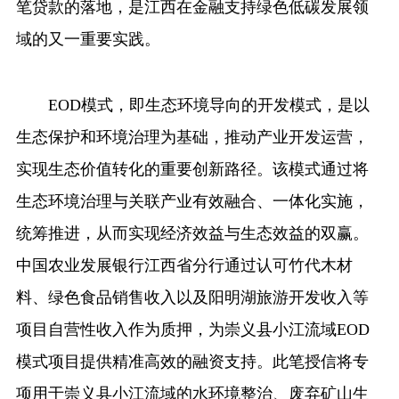
笔贷款的落地，是江西在金融支持绿色低碳发展领
食品
人居
信息化
数字经济
域的又一重要实践。
学术中国
乡村振兴
银龄
溯源中国
城市
旅游
能源
会展
EOD模式，即生态环境导向的开发模式，是以
彩票
娱乐
时尚
悦读
生态保护和环境治理为基础，推动产业开发运营，
公益
一带一路
亚太网
上市公司
实现生态价值转化的重要创新路径。该模式通过将
文化产业
生态环境治理与关联产业有效融合、一体化实施，
统筹推进，从而实现经济效益与生态效益的双赢。
中国农业发展银行江西省分行通过认可竹代木材
地方频道
料、绿色食品销售收入以及阳明湖旅游开发收入等
北京
天津
河北
山西
项目自营性收入作为质押，为崇义县小江流域EOD
辽宁
吉林
上海
江苏
模式项目提供精准高效的融资支持。此笔授信将专
项用于崇义县小江流域的水环境整治、废弃矿山生
浙江
安徽
福建
江西