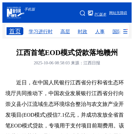
手机版
手机版
网站无障碍
PC版本
网站地图
首页
学习进行时
高层
时政
人事
国际
学习进行时
高层
时政
人事
江西首笔EOD模式贷款落地赣州
国际
财经
网评
港澳
2025-10-06 08:58:03
来源：江西日报
台湾
思客智库
全球连线
教育
近日，在中国人民银行江西省分行和省生态环
科技
科创
量子
体育
境厅共同推动下，中国农业发展银行江西省分行向
文化
书画
健康
军事
崇义县小江流域生态环境综合整治与农文旅产业开
访谈
视频
图片
政务
发项目(EOD模式)授信7.1亿元，并成功发放全省首
笔EOD模式贷款，专项用于支付项目前期费用。该
法律
中央文件
金融
汽车