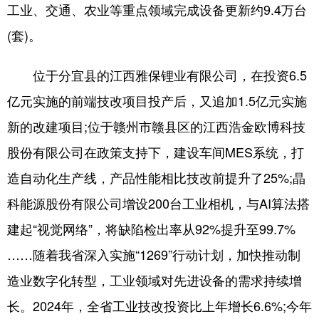
山东
河南
湖北
湖南
工业、交通、农业等重点领域完成设备更新约9.4万台
(套)。
广东
广西
海南
重庆
四川
贵州
云南
西藏
位于分宜县的江西雅保锂业有限公司，在投资6.5
陕西
甘肃
青海
宁夏
亿元实施的前端技改项目投产后，又追加1.5亿元实施
新的改建项目;位于赣州市赣县区的江西浩金欧博科技
新疆
内蒙古
黑龙江
股份有限公司在政策支持下，建设车间MES系统，打
造自动化生产线，产品性能相比技改前提升了25%;晶
多语种频道
科能源股份有限公司增设200台工业相机，与AI算法搭
English
Español
Français
عربى
建起“视觉网络”，将缺陷检出率从92%提升至99.7%
Русский язык
日本語
한국어
……随着我省深入实施“1269”行动计划，加快推动制
Deutsch
Português
造业数字化转型，工业领域对先进设备的需求持续增
长。2024年，全省工业技改投资比上年增长6.6%;今年