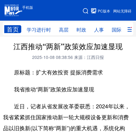
手机版
手机版
PC版本
网站无障碍
网站地图
首页
学习进行时
高层
时政
人事
国际
财
江西推动“两新”政策效应加速显现
学习进行时
高层
时政
人事
2025-10-08 08:38:56
来源：江西日报
国际
财经
网评
港澳
原标题：扩大有效投资 提振消费需求
台湾
思客智库
全球连线
教育
科技
科创
量子
体育
我省推动“两新”政策效应加速显现
文化
书画
健康
军事
近日，记者从省发展改革委获悉：2024年以来，
访谈
视频
图片
政务
我省紧紧抓住国家推动新一轮大规模设备更新和消费
法律
中央文件
金融
汽车
品以旧换新(以下简称“两新”)的重大机遇，系统化构
食品
人居
信息化
数字经济