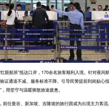
红眼航班”抵达口岸，170余名旅客顺利入境。针对夜间
、验证通道不减、服务标准不降。引导民警提前到岗贴心
”，用坚守与温暖驱散旅途疲惫。
前往曼谷、新加坡、吉隆坡的旅行团成为出境主力客流