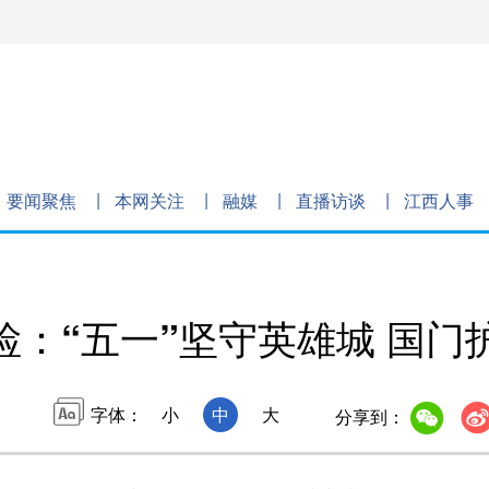
要闻聚焦
本网关注
融媒
直播访谈
江西人事
检：“五一”坚守英雄城 国门
字体：
小
中
大
分享到：