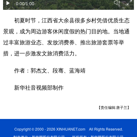
0:00
/1:00
学术中国
乡村振兴
银龄
溯源中国
初夏时节，江西省大余县很多乡村凭借优质生态
城市
旅游
能源
会展
景观，成为周边游客休闲度假的热门目的地。当地通
彩票
娱乐
时尚
悦读
过丰富旅游业态、发放消费券、推出旅游套票等举
公益
一带一路
亚太网
上市公司
措，进一步激发文旅消费活力。
文化产业
作者：郭杰文、段骞、蓝海靖
地方频道
新华社音视频部制作
北京
天津
河北
山西
【责任编辑:唐子兰】
辽宁
吉林
上海
江苏
浙江
安徽
福建
江西
Copyright © 2000 - 2026 XINHUANET.com All Rights Reserved.
制作单位：新华网股份有限公司 版权所有：新华网股份有限公司