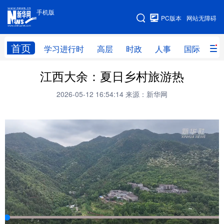
手机版
手机版
PC版本
网站无障碍
网站地图
首页
学习进行时
高层
时政
人事
国际
财
江西大余：夏日乡村旅游热
学习进行时
高层
时政
人事
2026-05-12 16:54:14
来源：新华网
国际
财经
网评
港澳
台湾
思客智库
全球连线
教育
科技
科创
量子
体育
文化
书画
健康
军事
访谈
视频
图片
政务
法律
中央文件
金融
汽车
食品
人居
信息化
数字经济