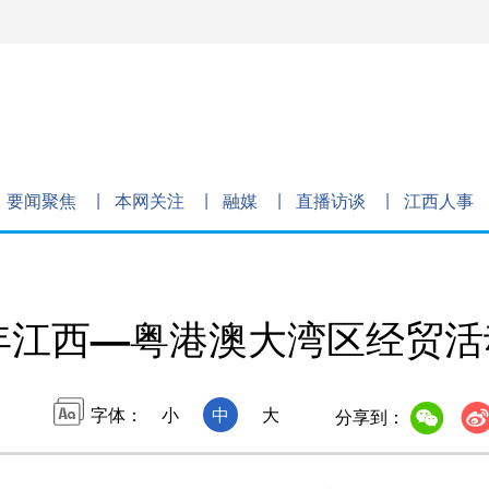
要闻聚焦
本网关注
融媒
直播访谈
江西人事
6年江西—粤港澳大湾区经贸
字体：
小
中
大
分享到：