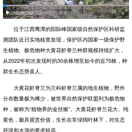
学术中国
乡村振兴
银龄
溯源中国
0:00
/1:02
城市
旅游
能源
会展
位于江西鹰潭的阳际峰国家级自然保护区科研监
彩票
娱乐
时尚
悦读
测团队近日实地核查发现，保护区内国家一级保护野
公益
一带一路
亚太网
上市公司
生植物、极危物种大黄花虾脊兰种群规模持续扩大，
从2022年初次发现时的30余株增至如今的近70株，种
文化产业
群生长态势喜人。
地方频道
大黄花虾脊兰为兰科虾脊兰属的地生植物，野外
北京
天津
河北
山西
分布数量极为稀少，被世界自然保护联盟列为极危物
种，被称为“植物界的金丝猴”。大黄花虾脊兰花大、纯
辽宁
吉林
上海
江苏
黄色，极具观赏价值，生长在常绿阔叶林下，对生态
浙江
安徽
福建
江西
环境和水源的要求较高。