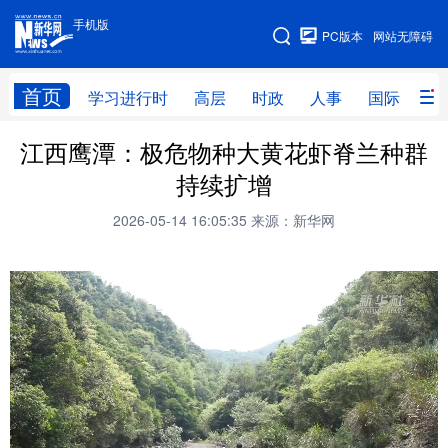
手机版
手机版
PC版本
网站无障碍
网站地图
首页
学习进行时
高层
时政
人事
国际
财
江西鹰潭：极危物种大黄花虾脊兰种群
学习进行时
高层
时政
人事
持续扩增
国际
财经
网评
港澳
2026-05-14 16:05:35
来源：新华网
台湾
思客智库
全球连线
教育
科技
科创
量子
体育
文化
书画
健康
军事
访谈
视频
图片
政务
法律
中央文件
金融
汽车
食品
人居
信息化
数字经济