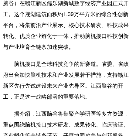
脑谷）在赣江新区儒乐湖新城数字经济产业园正式开
学术中国
乡村振兴
银龄
溯源中国
工。这个规划建筑面积约1.39万平方米的综合性创新
平台，将集前沿产业展示、核心技术研发、科技成果
城市
旅游
能源
会展
转化、优质企业孵化于一体，推动脑机接口科技创新
彩票
娱乐
时尚
悦读
与产业培育全链条加速突破。
公益
一带一路
亚太网
上市公司
脑机接口是全球科技竞争的新赛道。省委、省政
文化产业
府出台加快脑机技术和产业发展若干措施，支持赣江
新区先行先试建设未来产业先导区。江西脑谷的开
地方频道
工，正是这一战略部署的重要落地。
北京
天津
河北
山西
据介绍，江西脑谷将集聚产学研医等多方资源，
辽宁
吉林
上海
江苏
重点围绕脑机接口技术研发、成果转化、临床验证、
浙江
安徽
福建
江西
产业孵化等全链条环节，开展协同攻关与创新服务。