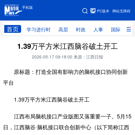
手机版
手机版
PC版本
网站无障碍
网站地图
首页
学习进行时
高层
时政
人事
国际
财
1.39万平方米江西脑谷破土开工
学习进行时
高层
时政
人事
2026-05-17 09:18:00
来源：江西日报
国际
财经
网评
港澳
原标题：打造全国有影响力的脑机接口协同创新
台湾
思客智库
全球连线
教育
平台
科技
科创
量子
体育
文化
书画
健康
军事
1.39万平方米江西脑谷破土开工
访谈
视频
图片
政务
江西布局脑机接口产业版图又落重要一子。5月15
法律
中央文件
金融
汽车
日，江西脑谷·脑机接口联合创新中心（以下简称江西
食品
人居
信息化
数字经济