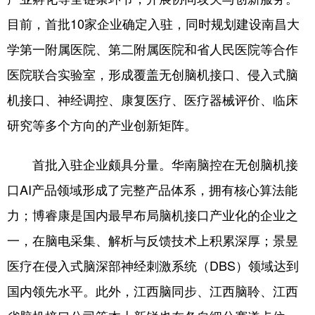
山东
河南
湖北
湖南
目前，首批10家企业确定入驻，同时规划建设南昌大
广东
广西
海南
重庆
学第一附属医院、第二附属医院和省人民医院等合作
四川
贵州
云南
西藏
医院联合实验室，形成覆盖无创脑机接口、侵入式脑
陕西
甘肃
青海
宁夏
机接口、神经调控、康复医疗、医疗器械评价、临床
研究等多个方向的产业创新矩阵。
新疆
内蒙古
黑龙江
首批入驻企业颇具分量。华南脑控在无创脑机接
多语种频道
口AI产品领域形成了完整产品体系，拥有核心算法能
English
Español
Français
عربى
力；博睿康是国内最早布局脑机接口产业化的企业之
Русский язык
日本語
한국어
一，在脑电采集、解析与反馈技术上积累深厚；景昱
医疗在侵入式脑深部神经刺激系统（DBS）领域达到
Deutsch
Português
国内领先水平。此外，江西脑同步、江西脑聆、江西