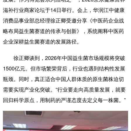
滋补行业商家论坛于14日举行。会上，华润江中健康
学术中国
乡村振兴
银龄
溯源中国
消费品事业部总经理徐正卿受邀分享《中医药企业战
城市
旅游
能源
会展
略布局益生菌赛道的传承与创新》，系统阐释中医药
彩票
娱乐
时尚
悦读
企业深耕益生菌赛道的发展路径。
公益
一带一路
亚太网
上市公司
徐正卿谈到，2026年中国益生菌市场规模将突破
文化产业
1500亿元。但市场繁荣背后，行业也遇到结构性发展
瓶颈。同时，真正适合中国人群体质的原生菌株迫切
地方频道
需要实现产业化突破。“行业要走向高质量发展，就要
北京
天津
河北
山西
回归科学原点，用制药的严谨态度去定义每一株菌。”
辽宁
吉林
上海
江苏
浙江
安徽
福建
江西