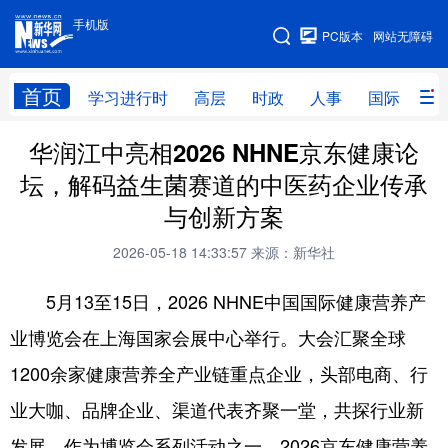
手机版
手机版
PC版本
网站无障碍
网站地图
首页
学习进行时
高层
时政
人事
国际
财
华润江中亮相2026 NHNE京东健康论
学习进行时
高层
时政
人事
坛，解码益生菌赛道的中医药企业传承
国际
财经
网评
港澳
与创新方案
台湾
思客智库
全球连线
教育
2026-05-18 14:33:57
来源：新华社
科技
科创
量子
体育
5月13至15日，2026 NHNE中国国际健康营养产
文化
书画
健康
军事
业博览会在上海国家会展中心举行。大会汇聚全球
访谈
视频
图片
政务
1200余家健康营养全产业链重点企业，头部电商、行
法律
中央文件
金融
汽车
业大咖、品牌企业、渠道代表齐聚一堂，共探行业新
发展。作为博览会系列活动之一，2026京东健康营养
食品
人居
信息化
数字经济