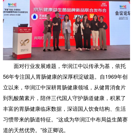
山东
河南
湖北
湖南
广东
广西
海南
重庆
四川
贵州
云南
西藏
陕西
甘肃
青海
宁夏
新疆
内蒙古
黑龙江
面对行业发展难题，华润江中以传承为基，依托
多语种频道
56年专注国人胃肠健康的深厚积淀破题。自1969年创
立以来，华润江中深耕胃肠健康领域，从健胃消食片
English
Español
Français
عربى
到乳酸菌素片，陪伴三代国人守护肠道健康，积累了
Русский язык
日本語
한국어
丰富的胃肠健康临床数据，深谙国人饮食结构、生活
Deutsch
Português
习惯带来的肠道特征。“这成为华润江中布局益生菌赛
道的天然优势。”徐正卿说。