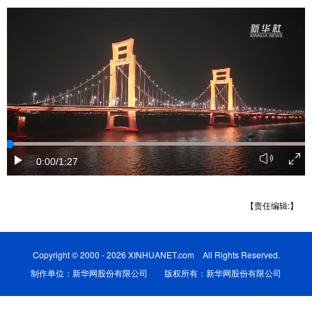
学术中国
乡村振兴
银龄
溯源中国
城市
旅游
能源
会展
彩票
娱乐
时尚
悦读
公益
一带一路
亚太网
上市公司
文化产业
0:00
/1:27
地方频道
【责任编辑:】
北京
天津
河北
山西
Copyright © 2000 - 2026 XINHUANET.com All Rights Reserved.
辽宁
吉林
上海
江苏
制作单位：新华网股份有限公司 版权所有：新华网股份有限公司
浙江
安徽
福建
江西