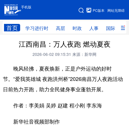
手机版
手机版
PC版本
网站无障碍
网站地图
首页
学习进行时
高层
时政
人事
国际
财
江西南昌：万人夜跑 燃动夏夜
学习进行时
高层
时政
人事
2026-06-02 09:15:31
来源：新华网
国际
财经
网评
港澳
晚风轻拂，夏夜焕新，正是户外运动的好时
台湾
思客智库
全球连线
教育
节。“爱我英雄城 夜跑洪州桥”2026南昌万人夜跑活动
科技
科创
量子
体育
日前热力开跑，助力全民健身事业蓬勃开展。
文化
书画
健康
军事
访谈
视频
图片
政务
作者：李美娟 吴婷 赵建 程小刚 李东海
法律
中央文件
金融
汽车
新华社音视频部制作
食品
人居
信息化
数字经济