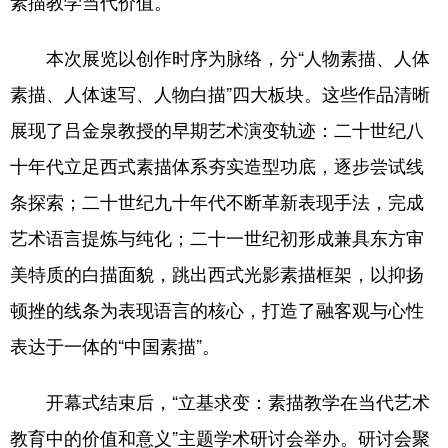
素描教学当代价值。
学术中国
乡村振兴
银龄
溯源中国
本次展览以创作时序为脉络，分“人物素描、人体
城市
旅游
能源
会展
素描、人体速写、人物白描”四大板块。这些作品清晰
彩票
娱乐
时尚
悦读
展现了吕金泉教授的早期艺术演变轨迹：二十世纪八
十年代立足西式素描体系夯实造型功底，逐步尝试线
公益
一带一路
亚太网
上市公司
条探索；二十世纪九十年代不断革新表现手法，完成
文化产业
艺术语言提炼与纯化；二十一世纪初形成兼具东方审
美特质的白描面貌，跳出西式光影素描框架，以抑扬
地方频道
顿挫的线条为表现语言的核心，打造了融客观与心性
北京
天津
河北
山西
表达于一体的“中国素描”。
辽宁
吉林
上海
江苏
开幕式结束后，“立基求变：素描教学在当代艺术
浙江
安徽
福建
江西
教育中的价值和意义”主题学术研讨会举办。研讨会聚