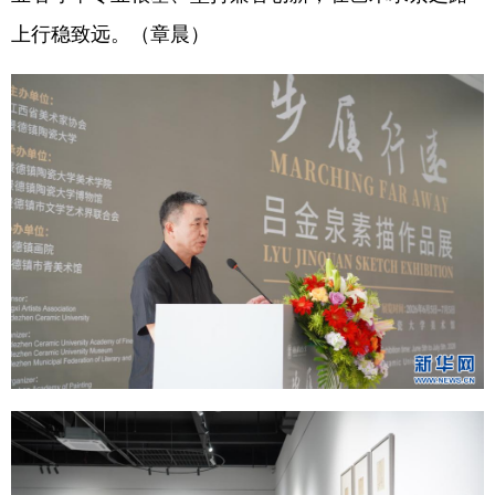
上行稳致远。（章晨）