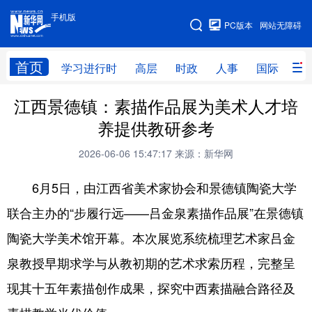
手机版
手机版
PC版本
网站无障碍
网站地图
首页
学习进行时
高层
时政
人事
国际
财
江西景德镇：素描作品展为美术人才培
学习进行时
高层
时政
人事
养提供教研参考
国际
财经
网评
港澳
2026-06-06 15:47:17
来源：新华网
台湾
思客智库
全球连线
教育
6月5日，由江西省美术家协会和景德镇陶瓷大学
科技
科创
量子
体育
联合主办的“步履行远——吕金泉素描作品展”在景德镇
文化
书画
健康
军事
陶瓷大学美术馆开幕。本次展览系统梳理艺术家吕金
访谈
视频
图片
政务
泉教授早期求学与从教初期的艺术求索历程，完整呈
法律
中央文件
金融
汽车
现其十五年素描创作成果，探究中西素描融合路径及
食品
人居
信息化
数字经济