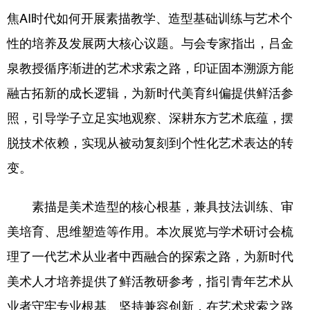
山东
河南
湖北
湖南
焦AI时代如何开展素描教学、造型基础训练与艺术个
广东
广西
海南
重庆
性的培养及发展两大核心议题。与会专家指出，吕金
四川
贵州
云南
西藏
泉教授循序渐进的艺术求索之路，印证固本溯源方能
融古拓新的成长逻辑，为新时代美育纠偏提供鲜活参
陕西
甘肃
青海
宁夏
照，引导学子立足实地观察、深耕东方艺术底蕴，摆
新疆
内蒙古
黑龙江
脱技术依赖，实现从被动复刻到个性化艺术表达的转
变。
多语种频道
素描是美术造型的核心根基，兼具技法训练、审
English
Español
Français
عربى
美培育、思维塑造等作用。本次展览与学术研讨会梳
Русский язык
日本語
한국어
理了一代艺术从业者中西融合的探索之路，为新时代
Deutsch
Português
美术人才培养提供了鲜活教研参考，指引青年艺术从
业者守牢专业根基、坚持兼容创新，在艺术求索之路