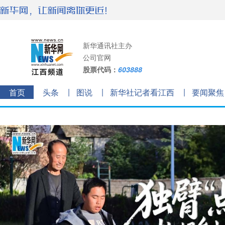
新华通讯社主办
公司官网
股票代码：
603888
首页
头条
图说
新华社记者看江西
要闻聚焦