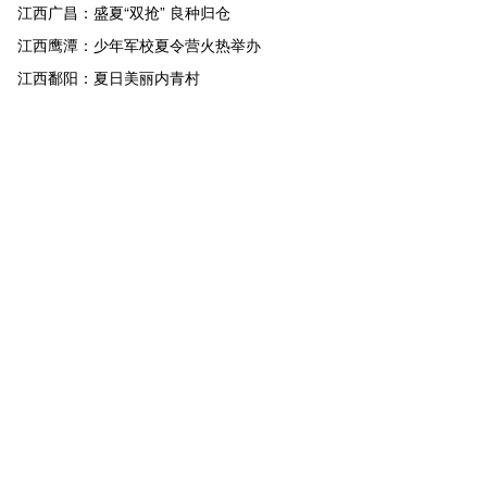
江西广昌：盛夏“双抢” 良种归仓
江西鹰潭：少年军校夏令营火热举办
江西鄱阳：夏日美丽内青村