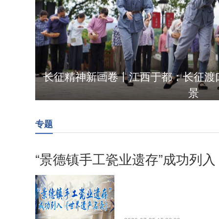
长征精神新画卷丨江西于都：长征渡
景
专题
“景德镇手工瓷业遗存”成功列